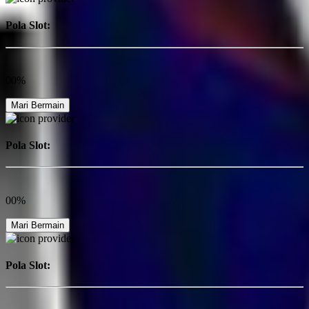
Pola Slot:
00%
Mari Bermain
Pola Slot:
00%
Mari Bermain
Pola Slot: