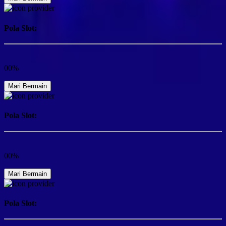
Pola Slot:
00%
Mari Bermain
Pola Slot:
00%
Mari Bermain
Pola Slot: