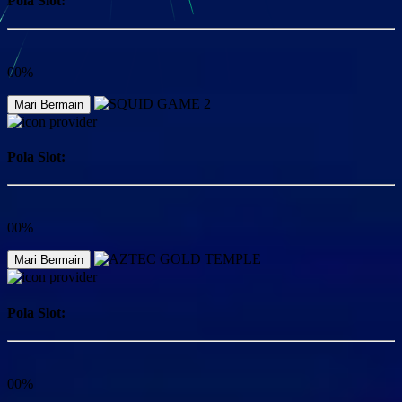
Pola Slot:
00%
Mari Bermain
Pola Slot:
00%
Mari Bermain
Pola Slot:
00%