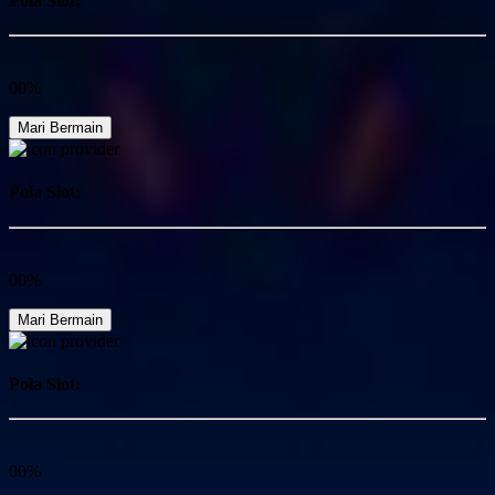
Pola Slot:
00%
Mari Bermain
Pola Slot:
00%
Mari Bermain
Pola Slot:
00%