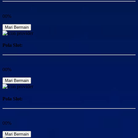
00%
Mari Bermain
Pola Slot:
00%
Mari Bermain
Pola Slot:
00%
Mari Bermain