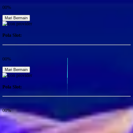
00%
Mari Bermain
Pola Slot:
00%
Mari Bermain
Pola Slot:
00%