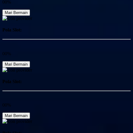
00%
Mari Bermain
Pola Slot:
00%
Mari Bermain
Pola Slot:
00%
Mari Bermain