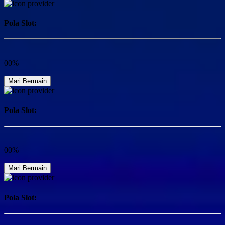
Pola Slot:
00%
Mari Bermain
Pola Slot:
00%
Mari Bermain
Pola Slot: