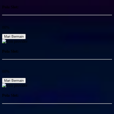
Pola Slot:
00%
Mari Bermain
Pola Slot:
00%
Mari Bermain
Pola Slot: