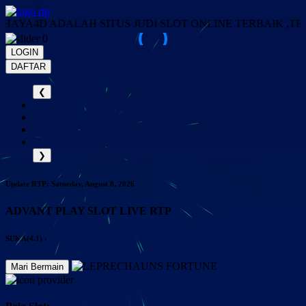
JUDI SLOT ONLINE TERBAIK ,TERLENGKAP,TERBARU DA
LOGIN
DAFTAR
❮
❯
Update RTP:
Saturday, August 8, 2026
ADVANT PLAY SLOT LIVE RTP
SUKA(4.1) :
Mari Bermain