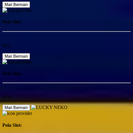
Mari Bermain
Pola Slot:
00%
Mari Bermain
Pola Slot:
00%
Mari Bermain
Pola Slot: