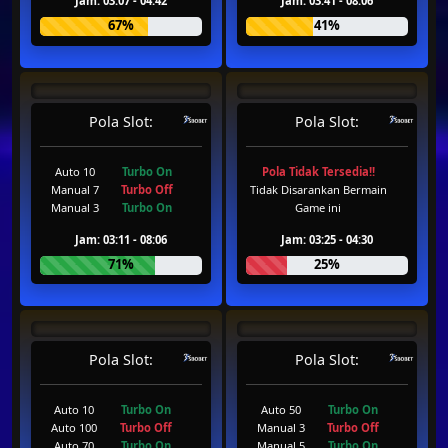
Jam: 03:07 - 04:42
Jam: 03:41 - 08:06
67%
41%
Pola Slot:
Pola Slot:
Auto 10
Turbo On
Pola Tidak Tersedia!!
Manual 7
Turbo Off
Tidak Disarankan Bermain
Manual 3
Turbo On
Game ini
Jam: 03:11 - 08:06
Jam: 03:25 - 04:30
71%
25%
Pola Slot:
Pola Slot:
Auto 10
Turbo On
Auto 50
Turbo On
Auto 100
Turbo Off
Manual 3
Turbo Off
Auto 70
Turbo On
Manual 5
Turbo On