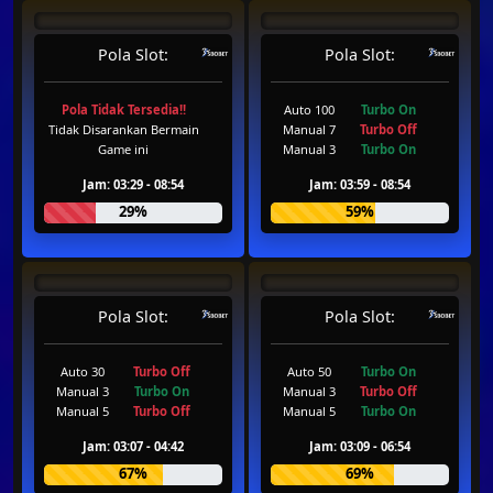
Pola Slot:
Pola Slot:
Pola Tidak Tersedia!!
Auto 100
Turbo On
Tidak Disarankan Bermain
Manual 7
Turbo Off
Game ini
Manual 3
Turbo On
Jam: 03:29 - 08:54
Jam: 03:59 - 08:54
29%
59%
Pola Slot:
Pola Slot:
Auto 30
Turbo Off
Auto 50
Turbo On
Manual 3
Turbo On
Manual 3
Turbo Off
Manual 5
Turbo Off
Manual 5
Turbo On
Jam: 03:07 - 04:42
Jam: 03:09 - 06:54
67%
69%