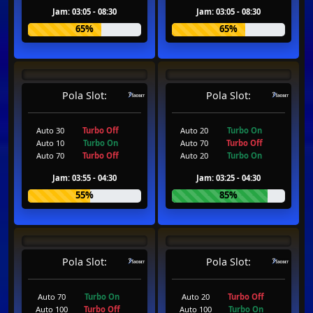
Jam: 03:05 - 08:30
Jam: 03:05 - 08:30
65%
65%
Pola Slot:
Pola Slot:
Auto 30
Turbo Off
Auto 20
Turbo On
Auto 10
Turbo On
Auto 70
Turbo Off
Auto 70
Turbo Off
Auto 20
Turbo On
Jam: 03:55 - 04:30
Jam: 03:25 - 04:30
55%
85%
Pola Slot:
Pola Slot:
Auto 70
Turbo On
Auto 20
Turbo Off
Auto 100
Turbo Off
Auto 100
Turbo On