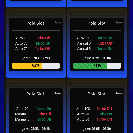
Pola Slot:
Pola Slot:
Auto 70
Turbo Off
Auto 100
Turbo On
Auto 70
Turbo On
Manual 3
Turbo Off
Auto 70
Turbo Off
Manual 5
Turbo On
Jam: 03:03 - 06:18
Jam: 03:11 - 08:06
63%
71%
Pola Slot:
Pola Slot:
Auto 70
Turbo On
Auto 100
Turbo Off
Manual 3
Turbo Off
Auto 20
Turbo On
Manual 5
Turbo On
Auto 50
Turbo Off
Jam: 03:33 - 06:18
Jam: 03:05 - 08:30