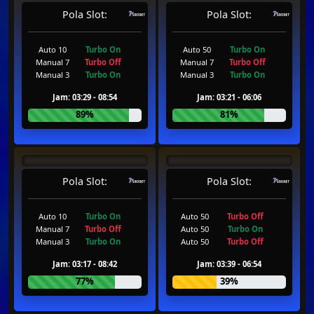
Pola Slot:
Pola Slot:
Auto 10
Turbo On
Auto 50
Turbo On
Manual 7
Turbo Off
Manual 7
Turbo Off
Manual 3
Turbo On
Manual 3
Turbo On
Jam: 03:29 - 08:54
Jam: 03:21 - 06:06
89%
81%
Pola Slot:
Pola Slot:
Auto 10
Turbo On
Auto 50
Turbo Off
Manual 7
Turbo Off
Auto 50
Turbo On
Manual 3
Turbo On
Auto 50
Turbo Off
Jam: 03:17 - 08:42
Jam: 03:39 - 06:54
77%
39%