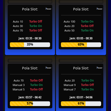
Pola Slot:
Pola Slot:
Auto 10
Turbo Off
Auto 100
Turbo On
Auto 30
Turbo On
Auto 20
Turbo Off
Auto 70
Turbo Off
Auto 50
Turbo On
Jam: 03:35 - 08:30
Jam: 03:05 - 08:30
35%
65%
Pola Slot:
Pola Slot:
Auto 70
Turbo Off
Auto 20
Turbo On
Manual 3
Turbo On
Manual 9
Turbo Off
Manual 5
Turbo Off
Manual 7
Turbo On
Jam: 03:57 - 06:42
Jam: 03:01 - 04:06
57%
61%