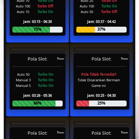
Auto 70
Turbo On
Auto 20
Turbo Off
Auto 100
Turbo Off
Auto 100
Turbo On
Auto 10
Turbo On
Auto 50
Turbo Off
Jam: 03:15 - 06:30
Jam: 03:37 - 04:42
75%
37%
Pola Slot:
Pola Slot:
Auto 50
Turbo On
Pola Tidak Tersedia!!
Manual 3
Turbo On
Tidak Disarankan Bermain
Manual 5
Turbo On
Game ini
Jam: 03:26 - 05:36
Jam: 03:25 - 04:30
86%
25%
Pola Slot:
Pola Slot: