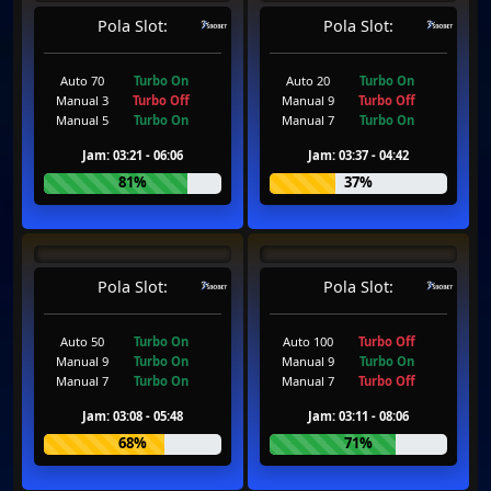
Pola Slot:
Pola Slot:
Auto 70
Turbo On
Auto 20
Turbo On
Manual 3
Turbo Off
Manual 9
Turbo Off
Manual 5
Turbo On
Manual 7
Turbo On
Jam: 03:21 - 06:06
Jam: 03:37 - 04:42
81%
37%
Pola Slot:
Pola Slot:
Auto 50
Turbo On
Auto 100
Turbo Off
Manual 9
Turbo On
Manual 9
Turbo On
Manual 7
Turbo On
Manual 7
Turbo Off
Jam: 03:08 - 05:48
Jam: 03:11 - 08:06
68%
71%