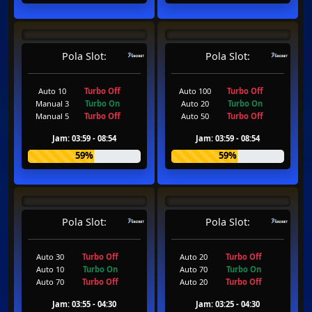
Pola Slot:
Pola Slot:
Auto 10
Turbo Off
Auto 100
Turbo Off
Manual 3
Turbo On
Auto 20
Turbo On
Manual 5
Turbo Off
Auto 50
Turbo Off
Jam: 03:59 - 08:54
Jam: 03:59 - 08:54
59%
59%
Pola Slot:
Pola Slot:
Auto 30
Turbo Off
Auto 20
Turbo Off
Auto 10
Turbo On
Auto 70
Turbo On
Auto 70
Turbo Off
Auto 20
Turbo Off
Jam: 03:55 - 04:30
Jam: 03:25 - 04:30