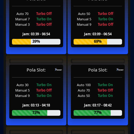
Auto 70
Turbo Off
Auto 50
Turbo Off
Manual 7
Turbo On
Manual 5
Turbo On
Manual 3
Turbo Off
Manual 9
Turbo Off
Jam: 03:39 - 06:54
Jam: 03:09 - 06:54
39%
69%
Pola Slot:
Pola Slot:
Auto 30
Turbo On
Auto 100
Turbo On
Manual 5
Turbo Off
Auto 70
Turbo Off
Manual 9
Turbo On
Auto 50
Turbo On
Jam: 03:13 - 04:18
Jam: 03:17 - 08:42
73%
77%