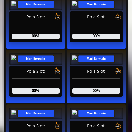
Mari Bermain
Mari Bermain
Pola Slot:
Pola Slot:
00%
00%
Mari Bermain
Mari Bermain
Pola Slot:
Pola Slot:
00%
00%
Mari Bermain
Mari Bermain
Pola Slot:
Pola Slot: