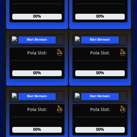
00%
00%
Mari Bermain
Mari Bermain
Pola Slot:
Pola Slot:
00%
00%
Mari Bermain
Mari Bermain
Pola Slot:
Pola Slot:
00%
00%