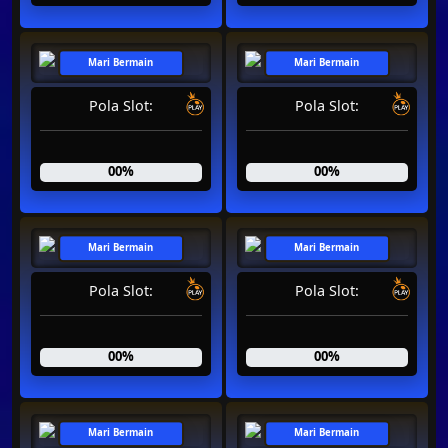
Mari Bermain
Mari Bermain
Pola Slot:
Pola Slot:
00%
00%
Mari Bermain
Mari Bermain
Pola Slot:
Pola Slot:
00%
00%
Mari Bermain
Mari Bermain