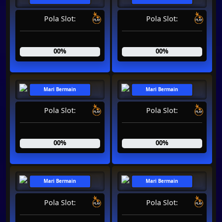
Pola Slot:
Pola Slot:
00%
00%
Mari Bermain
Mari Bermain
Pola Slot:
Pola Slot:
00%
00%
Mari Bermain
Mari Bermain
Pola Slot:
Pola Slot: