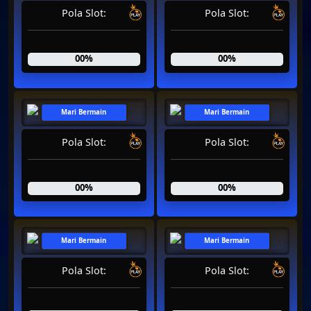
Pola Slot:
Pola Slot:
00%
00%
Mari Bermain
Mari Bermain
Pola Slot:
Pola Slot:
00%
00%
Mari Bermain
Mari Bermain
Pola Slot:
Pola Slot: