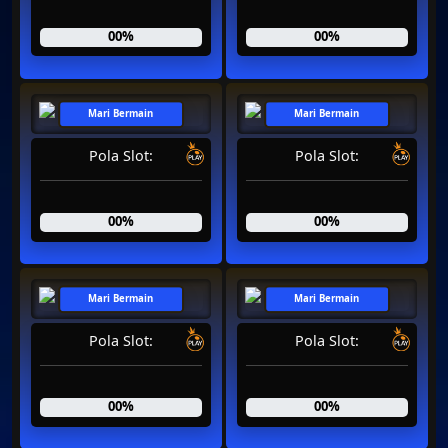
00%
00%
Mari Bermain
Mari Bermain
Pola Slot:
Pola Slot:
00%
00%
Mari Bermain
Mari Bermain
Pola Slot:
Pola Slot:
00%
00%