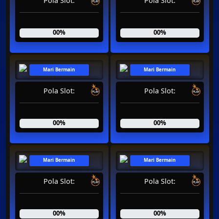
Pola Slot:
Pola Slot:
00%
00%
Mari Bermain
Mari Bermain
Pola Slot:
Pola Slot:
00%
00%
Mari Bermain
Mari Bermain
Pola Slot:
Pola Slot:
00%
00%