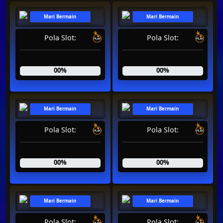
Mari Bermain
Mari Bermain
Pola Slot:
Pola Slot:
00%
00%
Mari Bermain
Mari Bermain
Pola Slot:
Pola Slot:
00%
00%
Mari Bermain
Mari Bermain
Pola Slot:
Pola Slot: