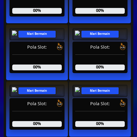
00%
00%
Mari Bermain
Mari Bermain
Pola Slot:
Pola Slot:
00%
00%
Mari Bermain
Mari Bermain
Pola Slot:
Pola Slot:
00%
00%