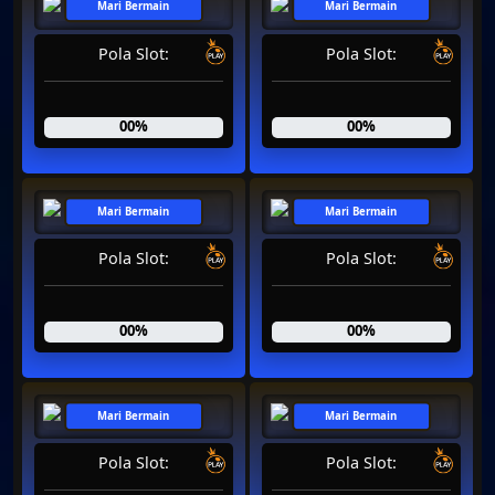
Mari Bermain
Mari Bermain
Pola Slot:
Pola Slot:
00%
00%
Mari Bermain
Mari Bermain
Pola Slot:
Pola Slot:
00%
00%
Mari Bermain
Mari Bermain
Pola Slot:
Pola Slot: