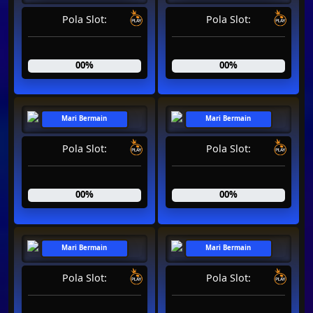
Pola Slot:
Pola Slot:
00%
00%
Mari Bermain
Mari Bermain
Pola Slot:
Pola Slot:
00%
00%
Mari Bermain
Mari Bermain
Pola Slot:
Pola Slot: